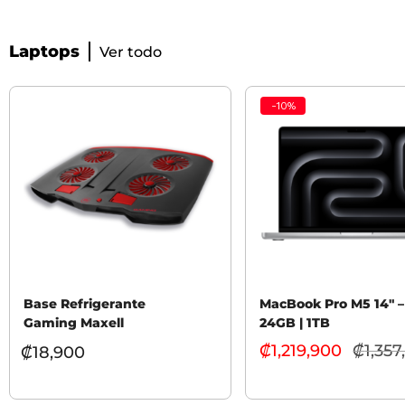
Laptops
Ver todo
-
10
%
Base Refrigerante
MacBook Pro M5 14″ –
Gaming Maxell
24GB | 1TB
₡
1,219,900
₡
1,357
₡
18,900