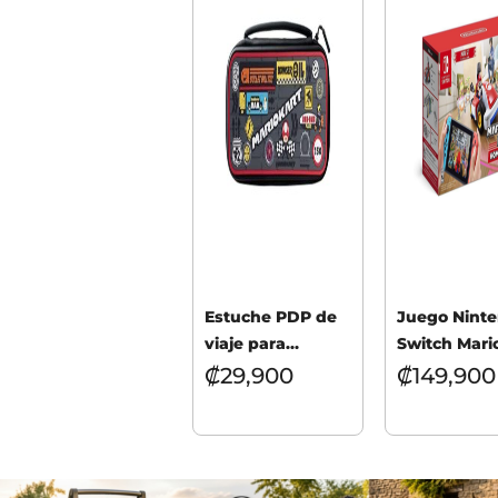
Estuche PDP de
Juego Nint
viaje para
Switch Mari
Nintendo Switch
Live: Home
₡
29,900
₡
149,900
Circuit