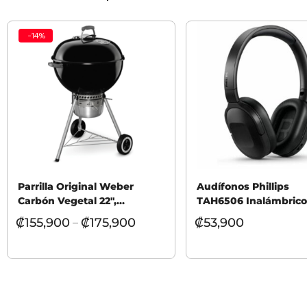
-
14
%
Parrilla Original Weber
Audífonos Phillips
Carbón Vegetal 22″,
TAH6506 Inalámbrico
Rejilla
₡
155,900
₡
175,900
₡
53,900
–