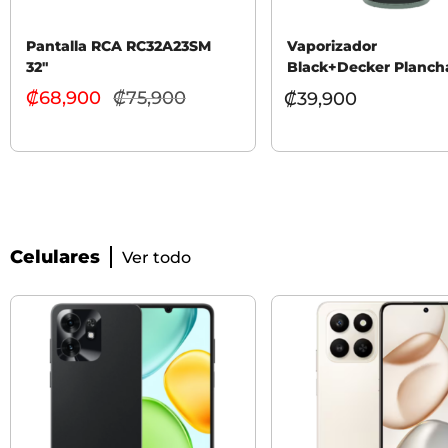
Pantalla RCA RC32A23SM
Vaporizador
32″
Black+Decker Planc
Avanzado HGS250-L
₡
68,900
₡
75,900
El precio
₡
39,900
actual
es:
₡68,900.
Celulares
Ver todo