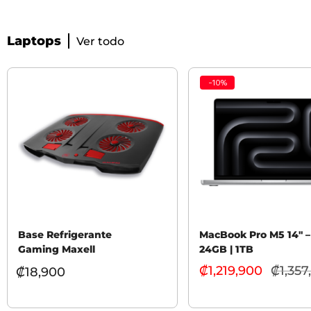
Laptops
Ver todo
-
10
%
Base Refrigerante
MacBook Pro M5 14″ –
Gaming Maxell
24GB | 1TB
₡
1,219,900
₡
1,357
₡
18,900