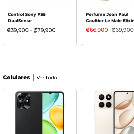
Control Sony PS5
Perfume Jean Paul
DualSense
Gaultier Le Male Elixir
Hombre 100ml
₡
66,900
₡
69,900
₡
39,900
₡
79,900
–
Celulares
Ver todo