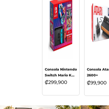
Consola Nintendo
Consola Ata
Switch Mario Kart
2600+
8 Deluxe Bundle
₡
299,900
₡
99,900