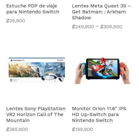
 Inteligente
ntes de Poder
trumentos Musicales
nchas para Ropa
os de Pizza
Estuche PDP de viaje
Lentes Meta Quest 3S –
para Nintendo Switch
Get Batman: : Arkham
nes
liario para Oficina
éfonos
dwicheras y Wafleras
aplatos
Shadow
₡
29,900
–
₡
249,900
₡
309,900
eaming
s
enes Eléctricos
es y Equipos de Sonido
ados
tadoras
audio
radoras
iladores
Lentes Sony PlayStation
Monitor Orion 11.6″ IPS
VR2 Horizon Call of The
HD Up-Switch para
Mountain
Nintendo Switch
₡
365,900
₡
199,900