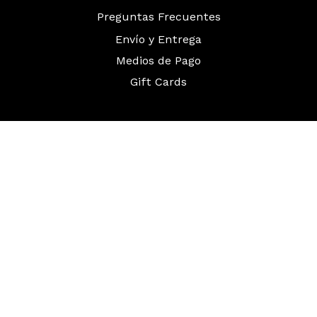
Preguntas Frecuentes
Envío y Entrega
Medios de Pago
Gift Cards
Términos y Condiciones
Política de Garantías
Política de Devoluciones
Hola Amazon
Facebook
Instagram
Twitter
Pinterest
YouTube