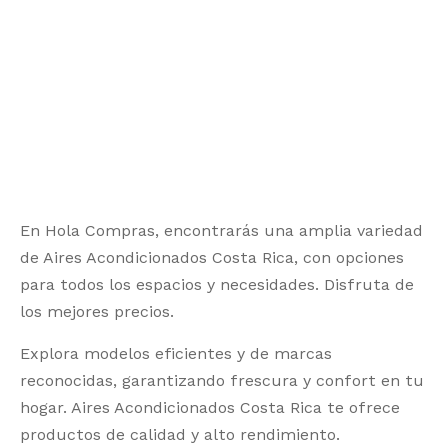
 Inteligente
ntes de Poder
trumentos Musicales
nchas para Ropa
os de Pizza
nes
liario para Oficina
éfonos
dwicheras y Wafleras
aplatos
eaming
s
enes Eléctricos
es y Equipos de Sonido
ados
tadoras
audio
radoras
En Hola Compras, encontrarás una amplia variedad
de Aires Acondicionados Costa Rica, con opciones
iladores
para todos los espacios y necesidades. Disfruta de
los mejores precios.
Explora modelos eficientes y de marcas
reconocidas, garantizando frescura y confort en tu
hogar. Aires Acondicionados Costa Rica te ofrece
productos de calidad y alto rendimiento.