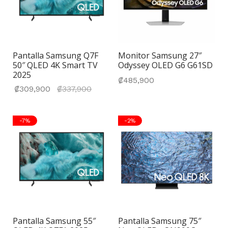
Pantalla Samsung Q7F
Monitor Samsung 27″
50″ QLED 4K Smart TV
Odyssey OLED G6 G61SD
2025
₡
485,900
El precio
₡
309,900
₡
337,900
actual
es:
-
7
%
-
2
%
₡309,900.
Pantalla Samsung 55″
Pantalla Samsung 75″