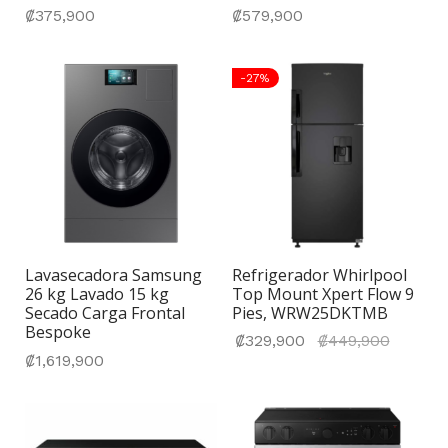
₡
375,900
₡
579,900
-
27
%
Lavasecadora Samsung
Refrigerador Whirlpool
26 kg Lavado 15 kg
Top Mount Xpert Flow 9
Secado Carga Frontal
Pies, WRW25DKTMB
Bespoke
El prec
₡
329,900
₡
449,900
₡
1,619,900
actual
es:
₡329,9