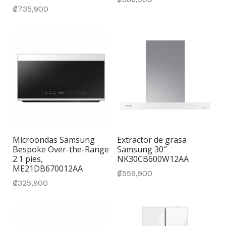
₡
735,900
Microondas Samsung
Extractor de grasa
Bespoke Over-the-Range
Samsung 30″
2.1 pies,
NK30CB600W12AA
ME21DB670012AA
₡
559,900
₡
325,900