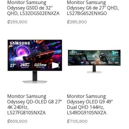
Monitor Samsung
Monitor Samsung
Odyssey G50D de 32″
Odyssey G6 de 27″ QHD,
QHD, LS32DG502ENXZA
LS27BG652ENXGO
₡
259,900
₡
285,900
Monitor Samsung
Monitor Samsung
Odyssey QD-OLED G8 27”
Odyssey OLED G9 49”
4K 240Hz,
Dual QHD 144Hz,
LS27FG810SNXZA
LS49DG910SNXZA
₡
659,900
₡
705,900