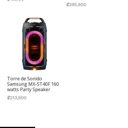
₡
295,900
Torre de Sonido
Samsung MX-ST40F 160
watts Party Speaker
₡
213,900