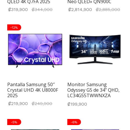
QLED 4K Q7FA 2025
Neo QLED» QN900C
El precio
El p
₡
319,900
₡
344,900
₡
2,814,900
₡
2,885,000
actual
actu
es:
₡2,
-
12
%
₡319,900.
Pantalla Samsung 50″
Monitor Samsung
Crystal UHD 4K U8000F
Odyssey G5 de 34” QHD,
2025
LC34G55TWWNXZA
El precio
₡
219,900
₡
249,900
₡
199,900
actual
es:
-
5
%
-
6
%
₡219,900.