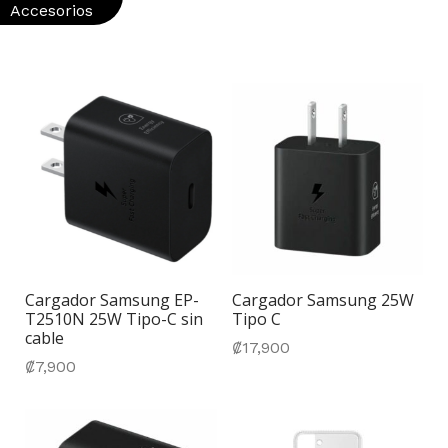
Accesorios
Cargador Samsung EP-
Cargador Samsung 25W
T2510N 25W Tipo-C sin
Tipo C
cable
₡
17,900
₡
7,900