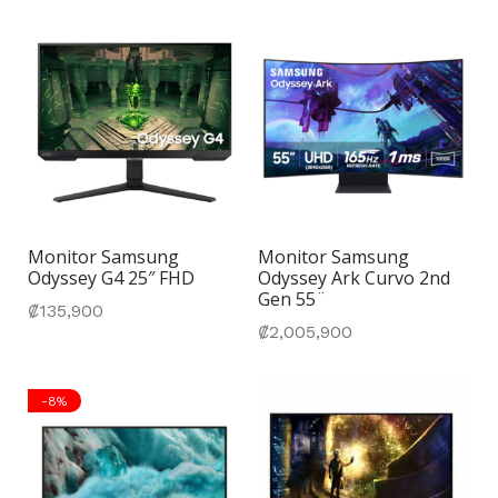
Monitor Samsung
Monitor Samsung
Odyssey G4 25″ FHD
Odyssey Ark Curvo 2nd
Gen 55¨
₡
135,900
₡
2,005,900
-
8
%