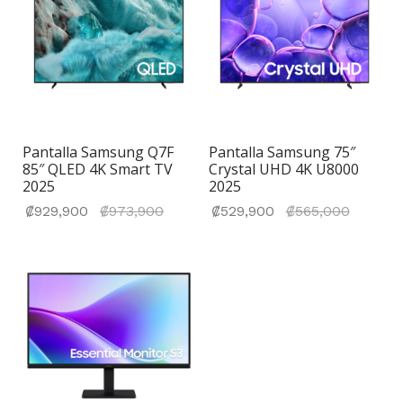
Pantalla Samsung Q7F
Pantalla Samsung 75″
85″ QLED 4K Smart TV
Crystal UHD 4K U8000
2025
2025
El precio
El prec
₡
929,900
₡
973,900
₡
529,900
₡
565,000
actual
actual
es:
es:
₡929,900.
₡529,9