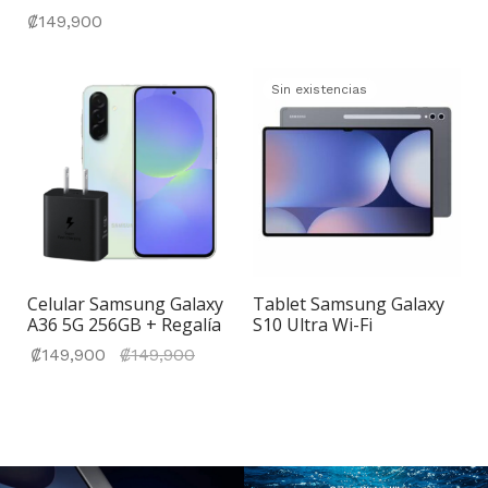
₡
149,900
Sin existencias
Celular Samsung Galaxy
Tablet Samsung Galaxy
A36 5G 256GB + Regalía
S10 Ultra Wi-Fi
El precio
₡
149,900
₡
149,900
actual
es:
₡149,900.