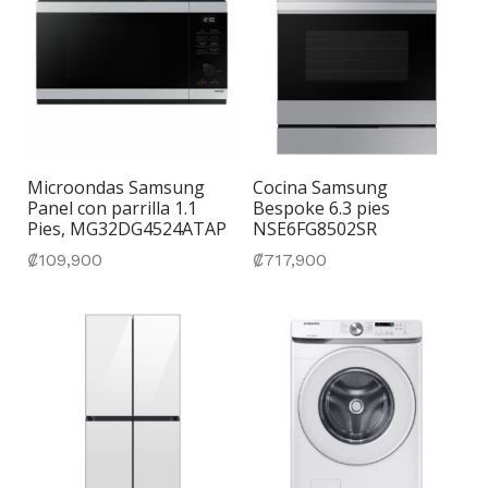
Microondas Samsung
Cocina Samsung
Panel con parrilla 1.1
Bespoke 6.3 pies
Pies, MG32DG4524ATAP
NSE6FG8502SR
₡
109,900
₡
717,900