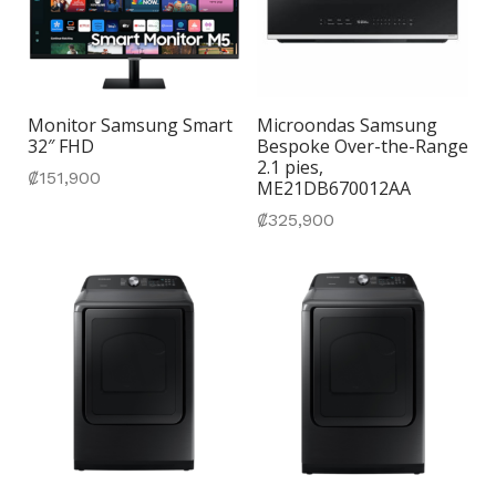
Monitor Samsung Smart
Microondas Samsung
32″ FHD
Bespoke Over-the-Range
2.1 pies,
₡
151,900
ME21DB670012AA
₡
325,900