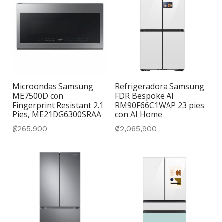
Microondas Samsung
Refrigeradora Samsung
ME7500D con
FDR Bespoke AI
Fingerprint Resistant 2.1
RM90F66C1WAP 23 pies
Pies, ME21DG6300SRAA
con AI Home
₡
265,900
₡
2,065,900