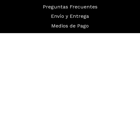
Preguntas Frecuentes
Envío y Entrega
Medios de Pago
Gift Cards
Términos y Condiciones
Política de Garantías
Política de Devoluciones
Hola Amazon
Facebook
Instagram
Twitter
Pinterest
YouTube