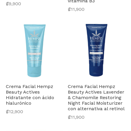
vitamina B3
₡
9,900
₡
11,900
Crema Facial Hempz
Crema Facial Hempz
Beauty Actives
Beauty Actives Lavender
Hidratante con ácido
& Chamomile Restoring
hialurónico
Night Facial Moisturizer
con alternativa al retinol
₡
12,900
₡
11,900