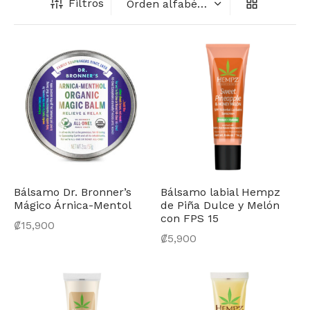
 Inteligente
ntes de Poder
trumentos Musicales
nchas para Ropa
os de Pizza
Filtros
nes
liario para Oficina
éfonos
dwicheras y Wafleras
aplatos
eaming
s
enes Eléctricos
es y Equipos de Sonido
ados
tadoras
audio
radoras
iladores
Bálsamo Dr. Bronner’s
Bálsamo labial Hempz
Mágico Árnica-Mentol
de Piña Dulce y Melón
con FPS 15
₡
15,900
₡
5,900