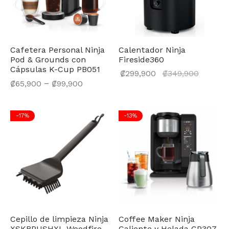
Cafetera Personal Ninja
Calentador Ninja
Pod & Grounds con
Fireside360
Cápsulas K-Cup PB051
El prec
₡
299,900
₡
349,900
–
₡
65,900
₡
99,900
actual
es:
₡299,9
-
17
%
-
13
%
Cepillo de limpieza Ninja
Coffee Maker Ninja
XSKBRUSHXL Woodfire
Caliente y Helada CP307