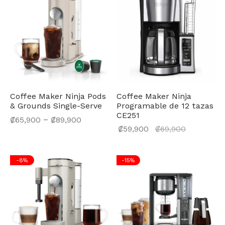
₡119,900
Coffee Maker Ninja Pods
Coffee Maker Ninja
& Grounds Single-Serve
Programable de 12 tazas
CE251
–
₡
65,900
₡
89,900
El
₡
59,900
₡
69,900
precio
actual
-
8
%
-
15
%
es:
₡59,900.