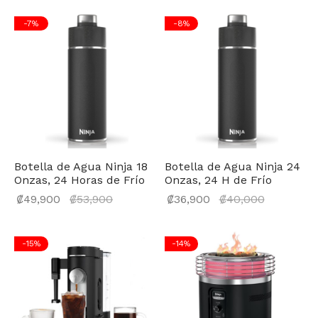
 Inteligente
ntes de Poder
trumentos Musicales
nchas para Ropa
os de Pizza
-
7
%
-
8
%
nes
liario para Oficina
éfonos
dwicheras y Wafleras
aplatos
eaming
s
enes Eléctricos
es y Equipos de Sonido
ados
tadoras
audio
radoras
Botella de Agua Ninja 18
Botella de Agua Ninja 24
Onzas, 24 Horas de Frío
Onzas, 24 H de Frío
iladores
El
El
₡
49,900
₡
53,900
₡
36,900
₡
40,000
precio
precio
actual
actual
-
15
%
-
14
%
es:
es:
₡49,900.
₡36,900.