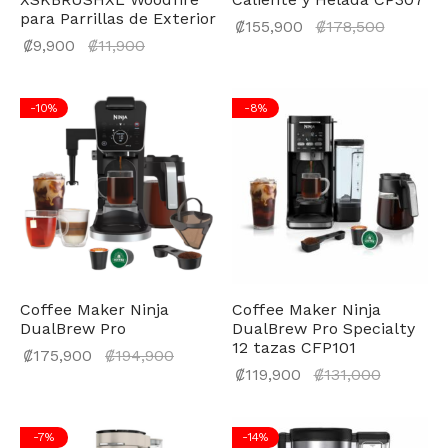
para Parrillas de Exterior
El prec
₡
155,900
₡
178,500
El
₡
9,900
₡
11,900
actual
precio
es:
actual
₡155,90
-
10
%
-
8
%
es:
₡9,900.
Coffee Maker Ninja
Coffee Maker Ninja
DualBrew Pro
DualBrew Pro Specialty
12 tazas CFP101
El precio
₡
175,900
₡
194,900
El preci
₡
119,900
₡
131,000
actual
actual
es:
es:
₡175,900.
-
7
%
-
14
%