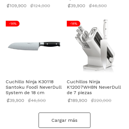
El precio
El
₡
109,900
₡
124,900
₡
39,900
₡
46,500
actual
precio
es:
actual
-
14
%
-
14
%
₡109,900.
es:
₡39,900.
Cuchillo Ninja K30118
Cuchillos Ninja
Santoku Foodi NeverDull
K12007WHBN NeverDull
System de 18 cm
de 7 piezas
El
El prec
₡
39,900
₡
46,500
₡
189,900
₡
220,900
precio
actual
actual
es:
Cargar más
es:
₡189,90
₡39,900.