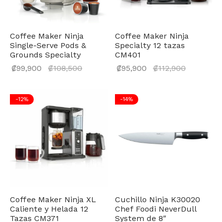
Coffee Maker Ninja
Coffee Maker Ninja
Single-Serve Pods &
Specialty 12 tazas
Grounds Specialty
CM401
El
El
₡
99,900
₡
108,500
₡
95,900
₡
112,900
precio
precio
actual
actual
-
12
%
-
14
%
es:
es:
₡99,900.
₡95,900.
Coffee Maker Ninja XL
Cuchillo Ninja K30020
Caliente y Helada 12
Chef Foodi NeverDull
Tazas CM371
System de 8″