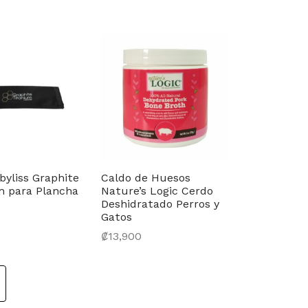
actual
Seleccionar opciones
carrito
es:
₡205,900.
byliss Graphite
Caldo de Huesos
m para Plancha
Nature’s Logic Cerdo
Deshidratado Perros y
Gatos
carrito
₡
13,900
Añadir al carrito