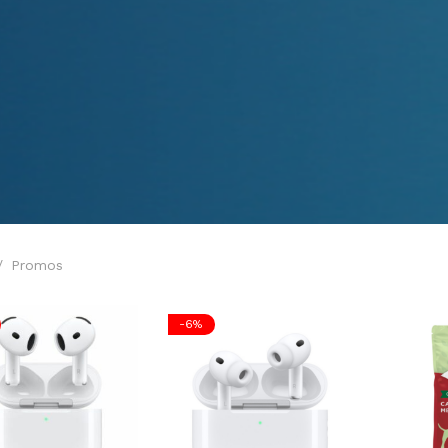
/
Promos
-
6
%