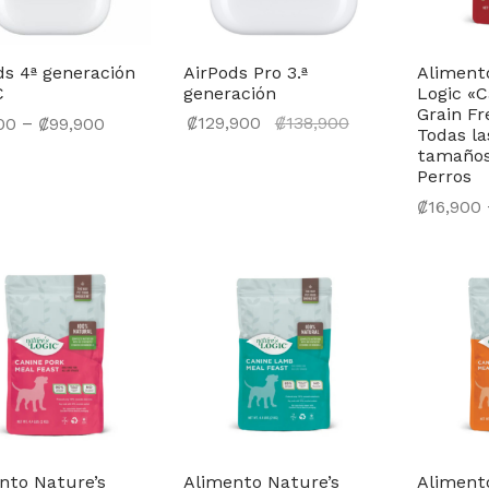
ds 4ª generación
AirPods Pro 3.ª
Aliment
C
generación
Logic «C
Grain Fr
El precio
–
₡
129,900
₡
138,900
00
₡
99,900
Todas la
actual
Seleccionar opciones
cionar opciones
tamaños
es:
Perros
₡129,900.
₡
16,900
Seleccio
nto Nature’s
Alimento Nature’s
Aliment