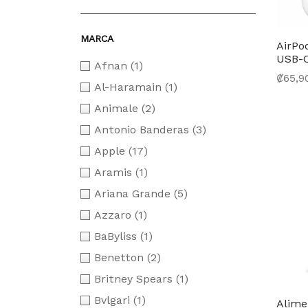
MARCA
AirPo
USB-
Afnan
(1)
₡
65,9
Al-Haramain
(1)
Selec
Animale
(2)
Antonio Banderas
(3)
Apple
(17)
Aramis
(1)
Ariana Grande
(5)
Azzaro
(1)
BaByliss
(1)
Benetton
(2)
Britney Spears
(1)
Bvlgari
(1)
Alime