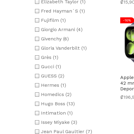
Elizabeth Taylor
(1)
₡
15,9
Selec
Fred Hayman´S
(1)
Fujifilm
(1)
-
16
%
Giorgio Armani
(4)
Givenchy
(6)
Gloria Vanderbilt
(1)
Grès
(1)
Gucci
(1)
GUESS
(2)
Apple
42 mm
Hermes
(1)
Depor
Homedics
(2)
₡
196,
Hugo Boss
(13)
Selec
Intimation
(1)
Issey Miyake
(3)
Jean Paul Gaultier
(7)