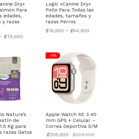
anine Dry»
Logic «Canine Dry»
Salmón Para
Pollo Para Todas las
s edades,
edades, tamaños y
 y razas
razas Perros
–
₡
16,900
₡
64,900
–
₡
74,900
Seleccionar opciones
nar opciones
-
8
%
os Nature’s
Apple Watch SE 3 40
estín de
mm GPS + Celular –
1.5 Kg para
Correa Deportiva S/M
s razas Gatos
El precio
₡
205,900
₡
224,900