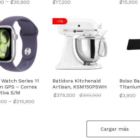
–
00
₡
30,900
₡
17,200
₡
15,900
cionar opciones
Añadir al carrito
Añadir al 
-
5
%
 Watch Series 11
Batidora Kitchenaid
Bolso Ba
 GPS – Correa
Artisan, KSM150PSWH
Titaniu
tiva S/M
El precio
₡
379,500
₡
399,900
₡
3,900
–
900
₡
215,900
actual
Seleccionar opciones
Añadir al 
cionar opciones
es:
₡379,500.
Cargar más