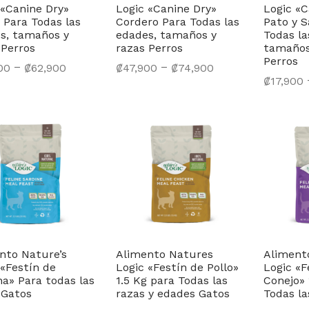
 «Canine Dry»
Logic «Canine Dry»
Logic «C
 Para Todas las
Cordero Para Todas las
Pato y 
s, tamaños y
edades, tamaños y
Todas la
 Perros
razas Perros
tamaños
Perros
–
–
00
₡
62,900
₡
47,900
₡
74,900
₡
17,900
cionar opciones
Seleccionar opciones
Seleccio
nto Nature’s
Alimento Natures
Aliment
 «Festín de
Logic «Festín de Pollo»
Logic «F
na» Para todas las
1.5 Kg para Todas las
Conejo» 
 Gatos
razas y edades Gatos
Todas la