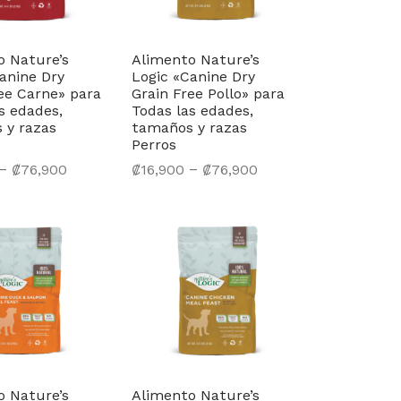
o Nature’s
Alimento Nature’s
anine Dry
Logic «Canine Dry
ee Carne» para
Grain Free Pollo» para
s edades,
Todas las edades,
 y razas
tamaños y razas
Perros
–
–
₡
76,900
₡
16,900
₡
76,900
nar opciones
Seleccionar opciones
o Nature’s
Alimento Nature’s