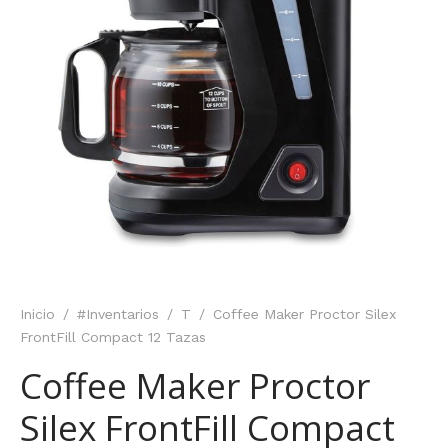
Inicio
/
#Inventarios
/
T
/
Coffee Maker Proctor Silex
FrontFill Compact 12 Tazas
Coffee Maker Proctor
Silex FrontFill Compact