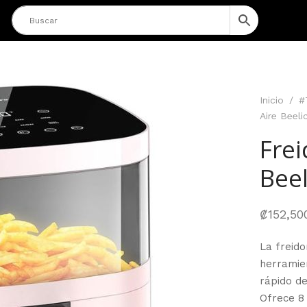
Inicio
/
#
Aire Beeli
Frei
Beel
₡
152,50
La freido
herramien
rápido d
Ofrece 8 