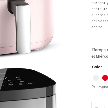
hornear 
hasta 45
cuartos e
delicios
aceite.
Tiempo d
el Miérco
Color
Limpia