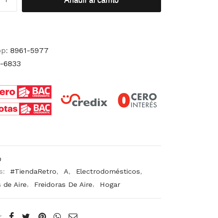
pp:
8961-5977
-6833
D
s:
#TiendaRetro
,
A
,
Electrodomésticos
,
 de Aire
,
Freidoras De Aire
,
Hogar
r