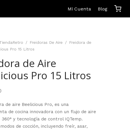
Mi Cuenta
Blog
TiendaRetro
/
Freidoras De Aire
/
Freidora de
cious Pro 15 Litros
dora de Aire
icious Pro 15 Litros
0
ra de aire Beelicious Pro, es una
ta de cocina innovadora con un flujo de aire
e 360° y tecnología de control IQTemp.
modos de cocción, incluyendo freír, asar,