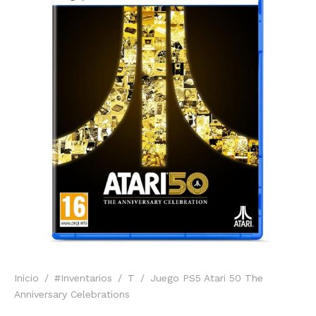
Inicio
/
#Inventarios
/
T
/
Juego PS5 Atari 50 The
Anniversary Celebrations