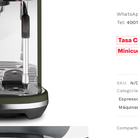
WhatsA
Tel:
4001
SKU:
N/
Categoría
Espresso
Máquina
Comparti