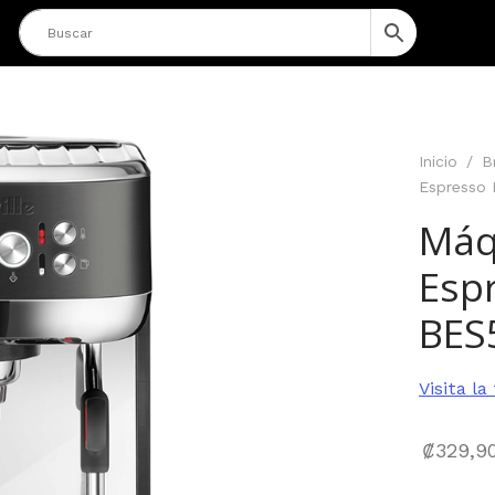
Inicio
/
B
Espresso
Máqu
Esp
BES
Visita la
₡
329,9