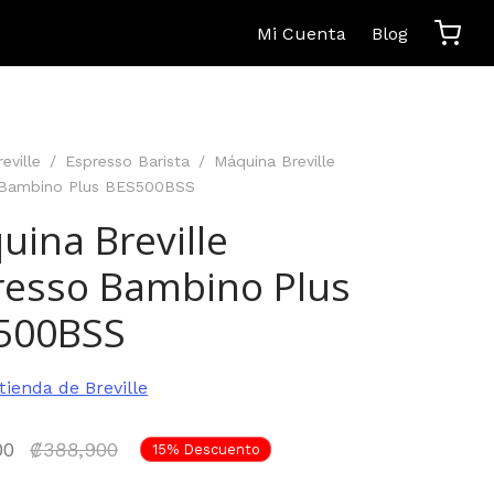
Mi Cuenta
Blog
reville
/
Espresso Barista
/
Máquina Breville
 Bambino Plus BES500BSS
ina Breville
resso Bambino Plus
500BSS
 tienda de Breville
El precio
00
₡
388,900
15
%
Descuento
actual