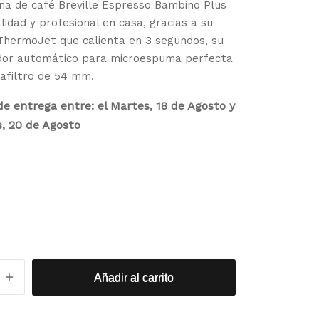
na de café Breville Espresso Bambino Plus
es:
lidad y profesional en casa, gracias a su
₡329,900.
ThermoJet que calienta en 3 segundos, su
dor automático para microespuma perfecta
tafiltro de 54 mm.
e entrega entre: el Martes, 18 de Agosto y
s, 20 de Agosto
r
Añadir al carrito