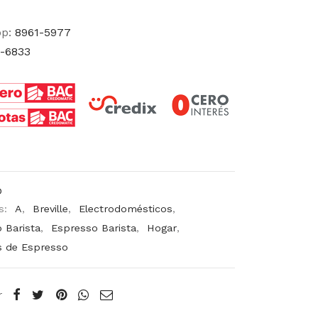
pp:
8961-5977
-6833
D
s:
A
,
Breville
,
Electrodomésticos
,
 Barista
,
Espresso Barista
,
Hogar
,
s de Espresso
r