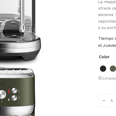
La maqui
ofrece ca
sistema 
vaporiza
y su por
Tiempo d
el Jueve
Color
Limpia