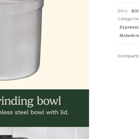
SKU:
B0
Categoría
Espresso
Moledore
Comparti