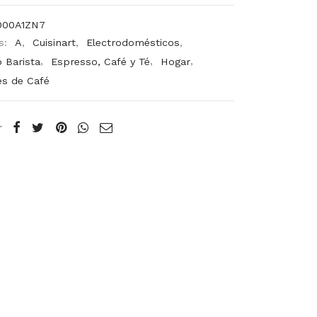
000A1ZN7
s:
A
,
Cuisinart
,
Electrodomésticos
,
 Barista
,
Espresso, Café y Té
,
Hogar
,
s de Café
r