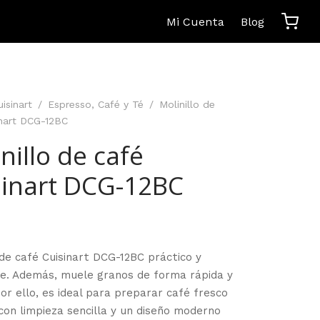
Mi Cuenta
Blog
uisinart
/
Espresso, Café y Té
/
Molinillo de
inart DCG-12BC
nillo de café
sinart DCG-12BC
 de café Cuisinart DCG-12BC práctico y
te. Además, muele granos de forma rápida y
or ello, es ideal para preparar café fresco
con limpieza sencilla y un diseño moderno