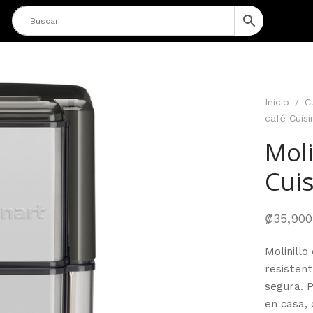
Inicio
/
C
café Cuis
Moli
Cui
₡
35,900
Molinillo
resisten
segura. P
en casa, 