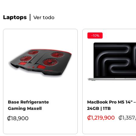
Laptops
Ver todo
-
10
%
Base Refrigerante
MacBook Pro M5 14″ –
Gaming Maxell
24GB | 1TB
₡
1,219,900
₡
1,357
₡
18,900