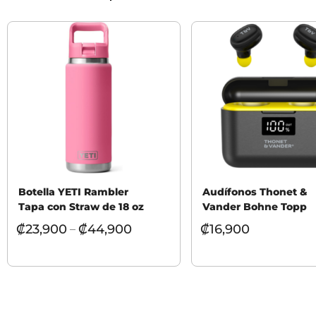
Botella YETI Rambler
Audífonos Thonet &
Tapa con Straw de 18 oz
Vander Bohne Topp
₡
23,900
₡
44,900
₡
16,900
–