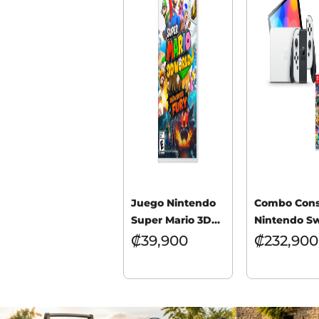
Juego Nintendo
Combo Cons
Super Mario 3D
Nintendo Sw
World + Bowser’s
OLED BLAN
₡
39,900
₡
232,900
Fury
Juego Mario
8