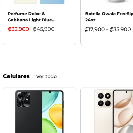
Perfume Dolce &
Botella Owala FreeSi
Gabbana Light Blue
24oz
Woman 100 ML
₡
32,900
₡
45,900
El
₡
17,900
₡
35,900
–
precio
actual
es:
₡32,900.
Celulares
Ver todo