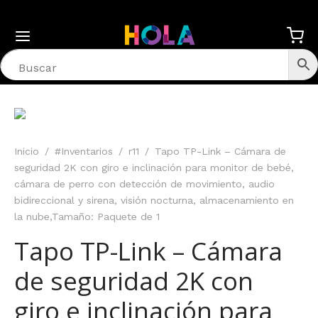
Inicio
/
#Inventarios
/
r11
/
Tapo TP-Link – Cámara de
seguridad 2K con giro e inclinación para monitor de bebé,
cámara de perro con detección de movimiento, audio
bidireccional y sirena, visión nocturna, almacenamiento en
la nube,Tamaño: Paquete de 1
Tapo TP-Link – Cámara
de seguridad 2K con
giro e inclinación para