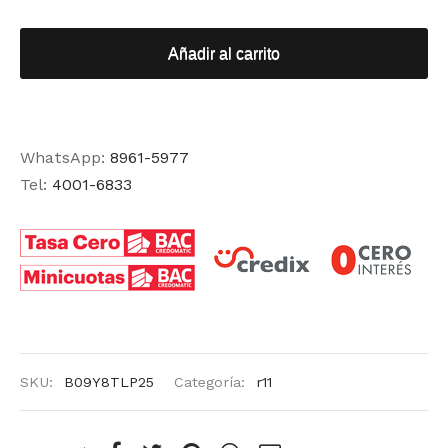
Añadir al carrito
WhatsApp:
8961-5977
Tel:
4001-6833
SKU:
B09Y8TLP25
Categoría:
r11