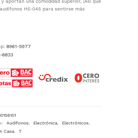
 y aportan una comodidad superior, ¡Así que
s audífonos HS-04S para sentirse más
pp:
8961-5977
-6833
10156101
s:
Audífonos
,
Electrónica
,
Electrónicos
,
en Casa
,
T