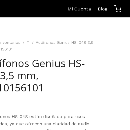
Mi Cuenta
Blog
Inventarios
/
T
/
Audífonos Genius HS-04S 3,5
156101
ífonos Genius HS-
 3,5 mm,
10156101
fonos HS-04S están diseñado para usos
dos, ya que ofrecen una claridad de audio