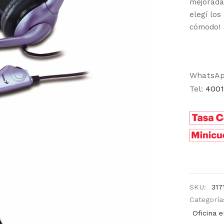
mejorada
elegí lo
cómodo!
WhatsA
Tel:
4001
SKU:
317
Categoría
Oficina 