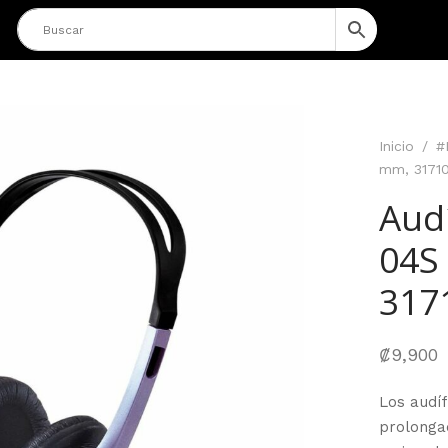
Inicio
/
#
mm, 31710
Aud
04S
317
₡
9,900
Los audí
prolonga