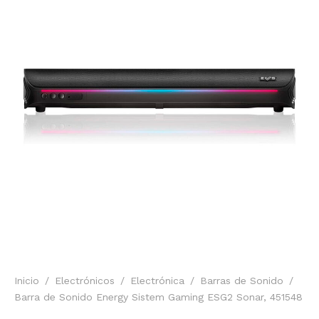
Inicio
/
Electrónicos
/
Electrónica
/
Barras de Sonido
/
Barra de Sonido Energy Sistem Gaming ESG2 Sonar, 451548