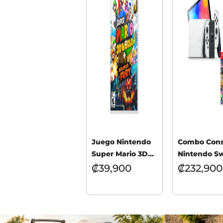
Juego Nintendo
Combo Cons
Super Mario 3D
Nintendo Sw
World + Bowser’s
OLED BLAN
₡
39,900
₡
232,900
Fury
Juego Mario
8