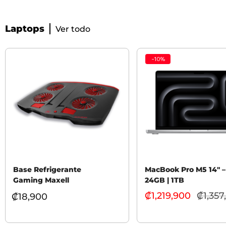
Laptops
Ver todo
-
10
%
Base Refrigerante
MacBook Pro M5 14″ –
Gaming Maxell
24GB | 1TB
₡
1,219,900
₡
1,357
₡
18,900