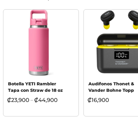
Botella YETI Rambler
Audífonos Thonet &
Tapa con Straw de 18 oz
Vander Bohne Topp
₡
23,900
₡
44,900
₡
16,900
–