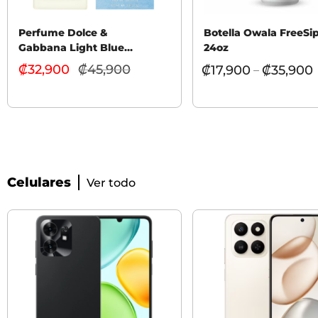
Perfume Dolce &
Botella Owala FreeSi
Gabbana Light Blue
24oz
Woman 100 ML
₡
32,900
₡
45,900
El
₡
17,900
₡
35,900
–
precio
actual
es:
₡32,900.
Celulares
Ver todo