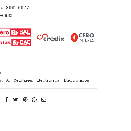
pp:
8961-5977
-6833
D
s:
A
,
Celulares
,
Electrónica
,
Electrónicos
r