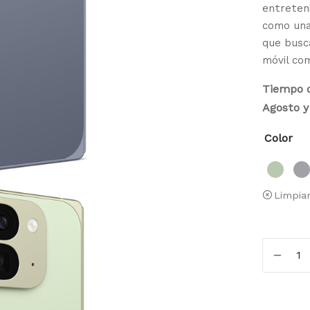
entreteni
como una
que busca
móvil co
Tiempo d
Agosto y 
Color
Limpia