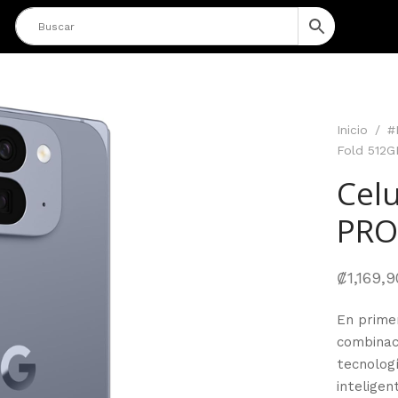
Inicio
/
#
Fold 512G
Celu
PRO
₡
1,169,
En primer
combinaci
tecnolog
inteligen