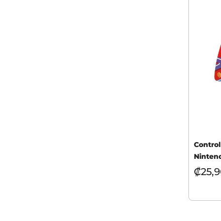
Control
Ninten
₡
25,