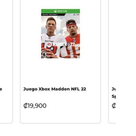
e
Juego Xbox Madden NFL 22
Juego Nint
Spy Racers
₡
19,900
₡
15,900