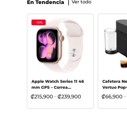
En Tendencia
Ver todo
-
16
%
Apple Watch Series 11 46
Cafetera N
mm GPS – Correa
Vertuo Pop
Deportiva M/L
₡
215,900
₡
239,900
₡
66,900
–
–
Seleccionar opciones
Seleccionar