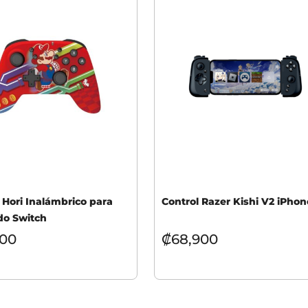
 Hori Inalámbrico para
Control Razer Kishi V2 iPhon
do Switch
900
₡
68,900