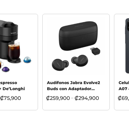
espresso
Audífonos Jabra Evolve2
Celu
+ De’Longhi
Buds con Adaptador
A07
USB-C
₡
75,900
₡
259,900
₡
294,900
₡
69
–
 opciones
Seleccionar opciones
Selec