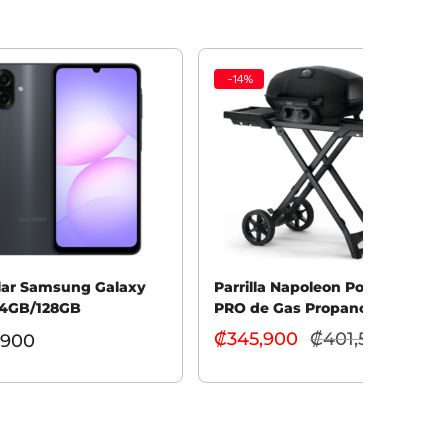
-
14
%
lar Samsung Galaxy
Parrilla Napoleon Portátil
 4GB/128GB
PRO de Gas Propano con
Carrito de Tijera
₡
345,900
₡
401,500
El pre
,900
PRO285X-PHM
actual 
Añadir al carrito
cionar opciones
₡345,