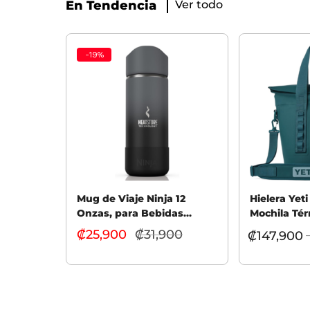
En Tendencia
Ver todo
-
19
%
Mug de Viaje Ninja 12
Hielera Yet
Onzas, para Bebidas
Mochila Tér
Calientes
M15
₡
25,900
₡
31,900
El
₡
147,900
precio
Seleccionar opciones
Seleccionar
actual
es:
₡25,900.