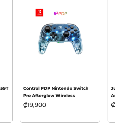
059T
Control PDP Nintendo Switch
Juego PS5 
Pro Afterglow Wireless
Anniversar
₡
19,900
₡
19,900