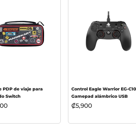
 PDP de viaje para
Control Eagle Warrior EG-C1
do Switch
Gamepad alámbrico USB
900
₡
5,900