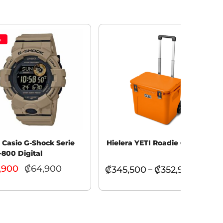
%
j Casio G-Shock Serie
Hielera YETI Roadie 60
800 Digital
,900
₡
64,900
El
₡
345,500
₡
352,900
–
precio
r al carrito
Seleccionar opciones
actual
es:
₡59,900.