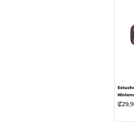
Estuche
Ninten
₡
29,