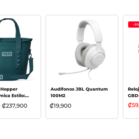
-
8
i Hopper
Audífonos JBL Quantum
Relo
mica Estilo:
100M2
GBD-
₡
59
₡
237,900
₡
19,900
–
Añadi
 opciones
Seleccionar opciones