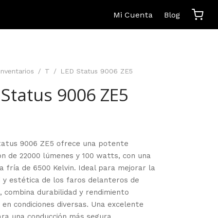
Mi Cuenta
Blog
Inventarios
/
T
/
LED Status 9006 ZE5
 Status 9006 ZE5
tatus 9006 ZE5 ofrece una potente
ión de 22000 lúmenes y 100 watts, con una
a fría de 6500 Kelvin. Ideal para mejorar la
ad y estética de los faros delanteros de
, combina durabilidad y rendimiento
 en condiciones diversas. Una excelente
ara una conducción más segura.