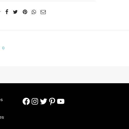
r
0
s
Facebook
Instagram
Twitter
Pinterest
YouTube
es
s
es