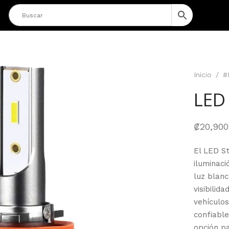
Inicio
/
#
LED
₡
20,900
El LED S
iluminac
luz blanc
visibilid
vehículos
confiable
opción p