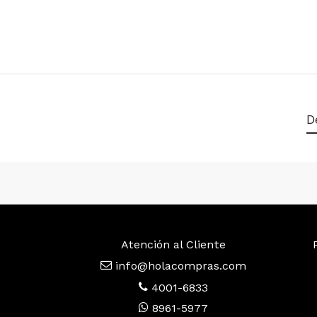
D
Atención al Cliente
info@holacompras.com
4001-6833
8961-5977