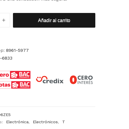
Añadir al carrito
pp:
8961-5977
-6833
06ZE5
s:
Electrónica
,
Electrónicos
,
T