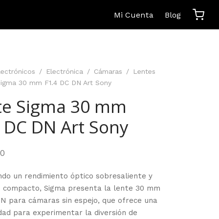
Mi Cuenta
Blog
lectrónicos
/
Electrónica
/
Cámaras
/
Lentes
igma 30 mm F1.4 DC DN Art Sony
te Sigma 30 mm
4 DC DN Art Sony
00
do un rendimiento óptico sobresaliente y
o compacto, Sigma presenta la lente 30 mm
DN para cámaras sin espejo, que ofrece una
dad para experimentar la diversión de