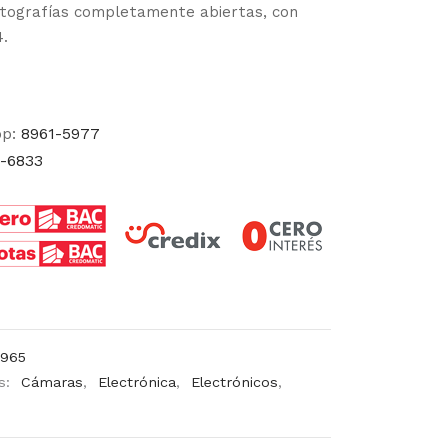
tografías completamente abiertas, con
4.
pp:
8961-5977
-6833
2965
s:
Cámaras
,
Electrónica
,
Electrónicos
,