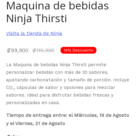
Maquina de bebidas
Ninja Thirsti
Visita la tienda de Ninja
El precio
₡
99,900
₡
115,900
14
%
Descuento
actual
La Maquina de bebidas Ninja Thirsti permite
es:
personalizar bebidas con más de 20 sabores,
₡99,900.
ajustando carbonatación y tamaño de porción. Incluye
CO₂, cápsulas de sabor y opciones para mezclar
sabores. Ideal para disfrutar bebidas frescas y
personalizadas en casa.
Tiempo de entrega entre: el Miércoles, 19 de Agosto
y el Viernes, 21 de Agosto