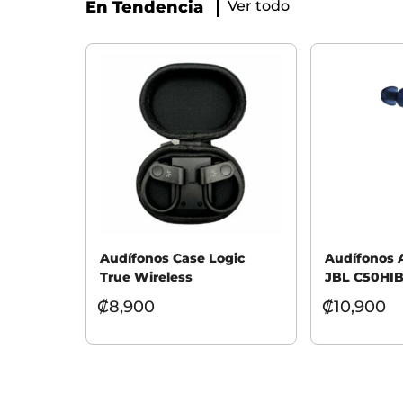
En Tendencia
Ver todo
Audífonos Case Logic
Audífonos 
True Wireless
JBL C50HI
₡
8,900
₡
10,900
Seleccionar opciones
Añadir al car