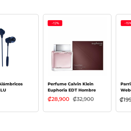
-
12
%
-
15
Alámbricos
Perfume Calvin Klein
Parr
BLU
Euphoria EDT Hombre
Webe
Rejil
₡
28,900
₡
32,900
El
₡
19
precio
Añadir al carrito
rito
Selec
actual
es:
₡28,900.