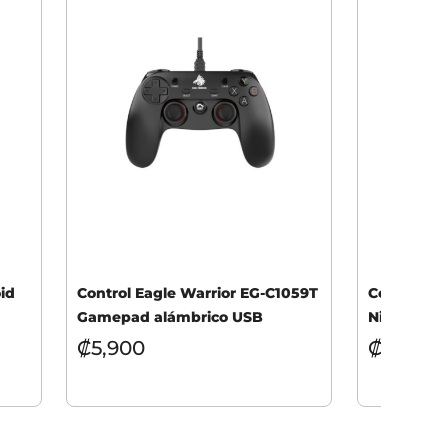
id
Control Eagle Warrior EG-C1059T
Control P
Gamepad alámbrico USB
Nintendo S
₡
5,900
₡
45,90