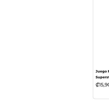
Juego 
Supers
₡
15,9