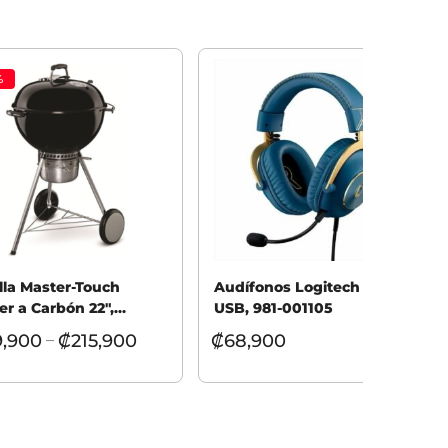
%
illa Master-Touch
Audífonos Logitech Pro X
r a Carbón 22″,
USB, 981-001105
la
9,900
₡
215,900
₡
68,900
–
cionar opciones
Añadir al carrito