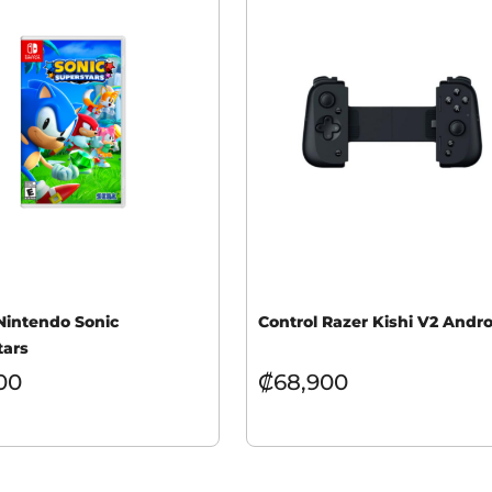
Nintendo Sonic
Control Razer Kishi V2 Andro
tars
00
₡
68,900