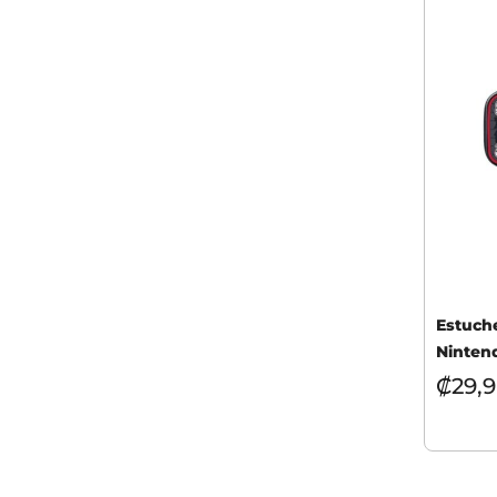
Estuche
Ninten
₡
29,