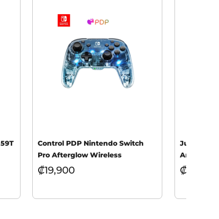
059T
Control PDP Nintendo Switch
Juego PS5 
Pro Afterglow Wireless
Anniversar
₡
19,900
₡
19,900