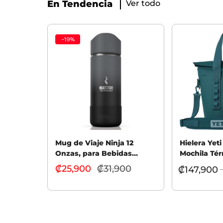
En Tendencia
Ver todo
-
19
%
Mug de Viaje Ninja 12
Hielera Yet
Onzas, para Bebidas
Mochila Tér
Calientes
M15
₡
25,900
₡
31,900
El
₡
147,900
precio
Seleccionar opciones
Seleccionar
actual
es:
₡25,900.