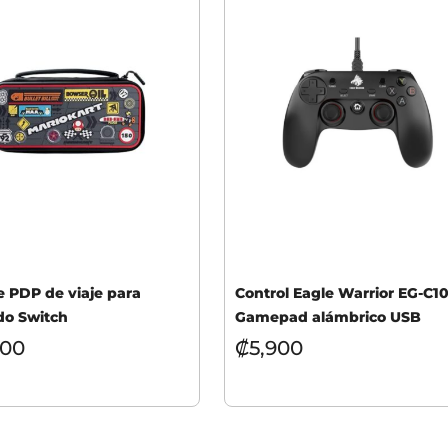
 PDP de viaje para
Control Eagle Warrior EG-C1
do Switch
Gamepad alámbrico USB
900
₡
5,900