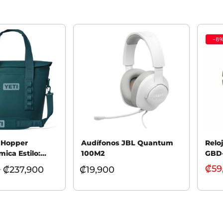
-
8
i Hopper
Audífonos JBL Quantum
Relo
mica Estilo:
100M2
GBD-
₡
59
₡
237,900
₡
19,900
–
Añadi
 opciones
Seleccionar opciones