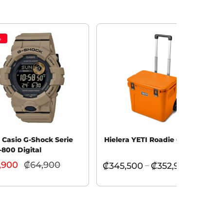
%
j Casio G-Shock Serie
Hielera YETI Roadie 60
800 Digital
,900
₡
64,900
El
₡
345,500
₡
352,900
–
precio
r al carrito
Seleccionar opciones
actual
es:
₡59,900.