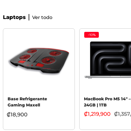
Laptops
Ver todo
-
10
%
Base Refrigerante
MacBook Pro M5 14″ –
Gaming Maxell
24GB | 1TB
₡
1,219,900
₡
1,357
₡
18,900