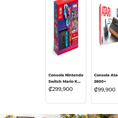
Consola Nintendo
Consola Ata
Switch Mario Kart
2600+
8 Deluxe Bundle
₡
299,900
₡
99,900