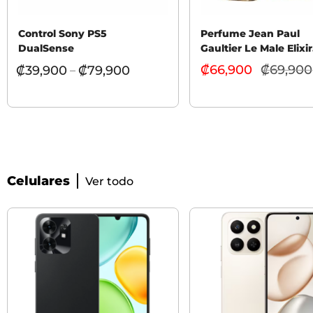
Control Sony PS5
Perfume Jean Paul
DualSense
Gaultier Le Male Elixir
Hombre 100ml
₡
66,900
₡
69,900
₡
39,900
₡
79,900
–
Celulares
Ver todo