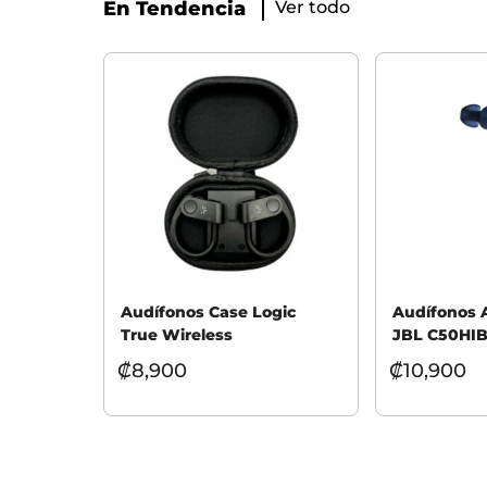
En Tendencia
Ver todo
Audífonos Case Logic
Audífonos 
True Wireless
JBL C50HI
₡
8,900
₡
10,900
Seleccionar opciones
Añadir al car