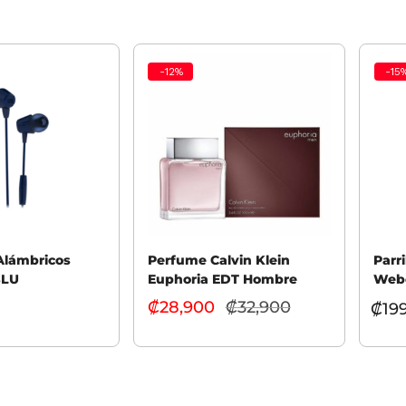
-
12
%
-
15
Alámbricos
Perfume Calvin Klein
Parr
BLU
Euphoria EDT Hombre
Webe
Rejil
₡
28,900
₡
32,900
El
₡
19
precio
Añadir al carrito
rito
Selec
actual
es:
₡28,900.