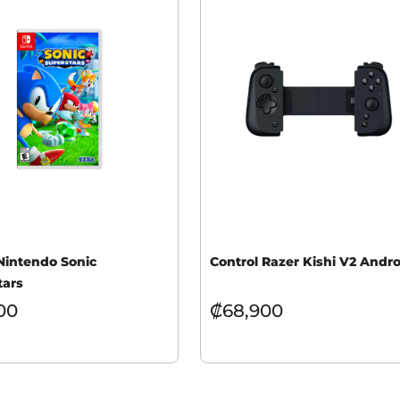
Nintendo Sonic
Control Razer Kishi V2 Andro
tars
00
₡
68,900