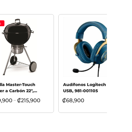
%
illa Master-Touch
Audífonos Logitech Pro X
r a Carbón 22″,
USB, 981-001105
la
9,900
₡
215,900
₡
68,900
–
cionar opciones
Añadir al carrito