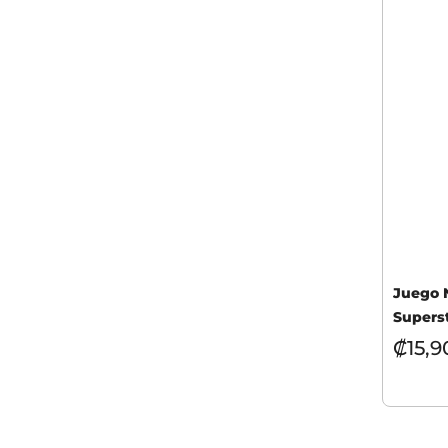
Juego 
Supers
₡
15,9