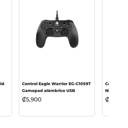
id
Control Eagle Warrior EG-C1059T
Control P
Gamepad alámbrico USB
Nintendo S
₡
5,900
₡
45,90