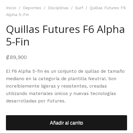
Inicio
/
Deportes
/
Disciplinas
/
Surf
/
Quillas Futures F6
Alpha 5-Fin
Quillas Futures F6 Alpha
5-Fin
₡
89,900
El F6 Alpha 5-fin es un conjunto de quillas de tamaño
mediano en la categoría de plantilla Neutral. Son
increíblemente ligeras y resistentes, creadas
utilizando materiales únicos y nuevas tecnologías
desarrolladas por Futures.
Añadir al carrito