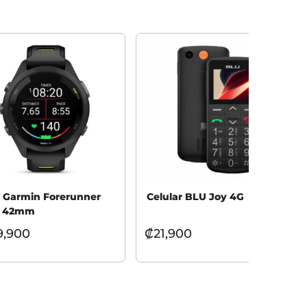
j Garmin Forerunner
Celular BLU Joy 4G
S 42mm
9,900
₡
21,900
cionar opciones
Añadir al carrito