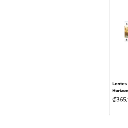
Lentes
Horizon
₡
365