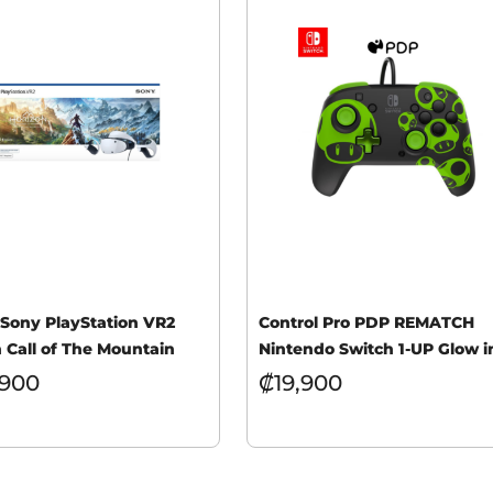
 Sony PlayStation VR2
Control Pro PDP REMATCH
 Call of The Mountain
Nintendo Switch 1-UP Glow i
the Dark
,900
₡
19,900