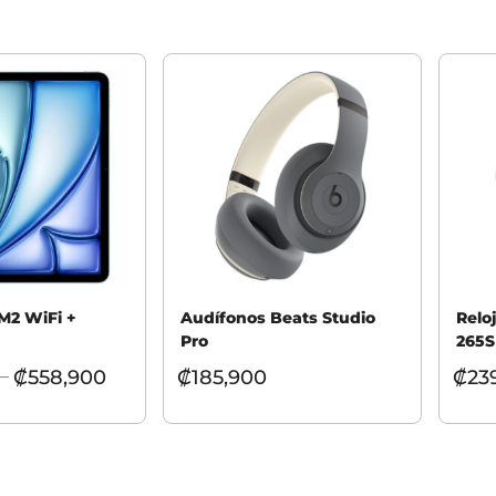
 M2 WiFi +
Audífonos Beats Studio
Relo
Pro
265
₡
558,900
₡
185,900
₡
23
–
 opciones
Seleccionar opciones
Selec