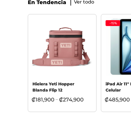
En Tendencia
Ver todo
-
15
%
Hielera Yeti Hopper
iPad Air 11″
Blanda Flip 12
Celular
₡
181,900
₡
274,900
₡
485,900
–
Seleccionar opciones
Seleccionar