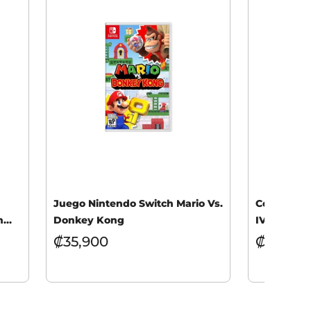
Juego Nintendo Switch Mario Vs.
Consola Xb
n
Donkey Kong
IV Bundle
₡
35,900
₡
519,90