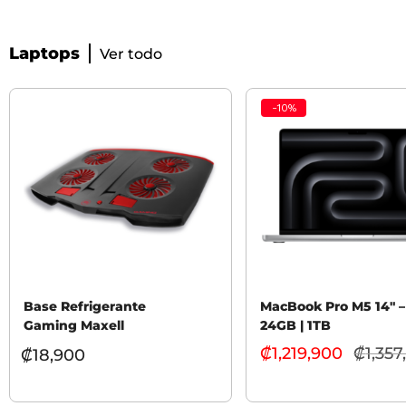
Laptops
Ver todo
-
10
%
Base Refrigerante
MacBook Pro M5 14″ –
Gaming Maxell
24GB | 1TB
₡
1,219,900
₡
1,357
₡
18,900