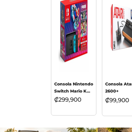
Consola Nintendo
Consola Ata
Switch Mario Kart
2600+
8 Deluxe Bundle
₡
299,900
₡
99,900