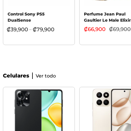
Control Sony PS5
Perfume Jean Paul
DualSense
Gaultier Le Male Elixir
Hombre 100ml
₡
66,900
₡
69,900
₡
39,900
₡
79,900
–
Celulares
Ver todo