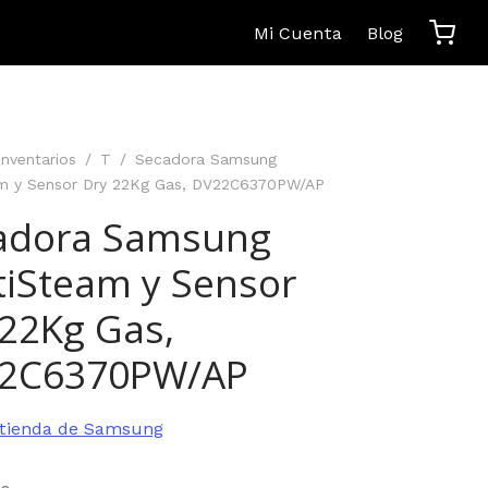
Mi Cuenta
Blog
Inventarios
/
T
/
Secadora Samsung
m y Sensor Dry 22Kg Gas, DV22C6370PW/AP
adora Samsung
tiSteam y Sensor
 22Kg Gas,
2C6370PW/AP
a tienda de Samsung