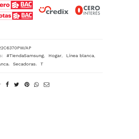
22C6370PW/AP
s:
#TiendaSamsung
,
Hogar
,
Línea blanca
,
anca
,
Secadoras
,
T
r