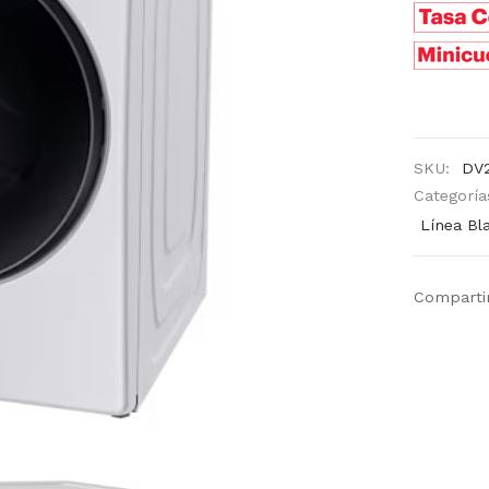
SKU:
DV
Categoría
Línea Bl
Comparti