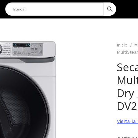
Inicio
/
#
MultiStea
Sec
Mul
Dry
DV2
Visita l