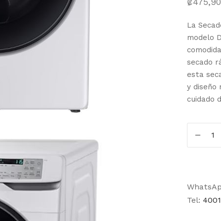
₡
475,9
La Secad
modelo D
comodida
secado rá
esta sec
y diseño 
cuidado d
WhatsA
Tel:
4001