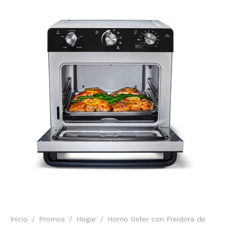
Inicio
/
Promos
/
Hogar
/
Horno Oster con Freidora de