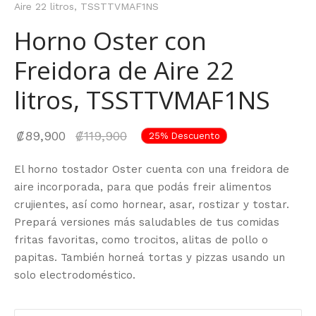
Aire 22 litros, TSSTTVMAF1NS
Horno Oster con
Freidora de Aire 22
litros, TSSTTVMAF1NS
El precio
₡
89,900
₡
119,900
25
%
Descuento
actual
El horno tostador Oster cuenta con una freidora de
es:
aire incorporada, para que podás freir alimentos
₡89,900.
crujientes, así como hornear, asar, rostizar y tostar.
Prepará versiones más saludables de tus comidas
fritas favoritas, como trocitos, alitas de pollo o
papitas. También horneá tortas y pizzas usando un
solo electrodoméstico.