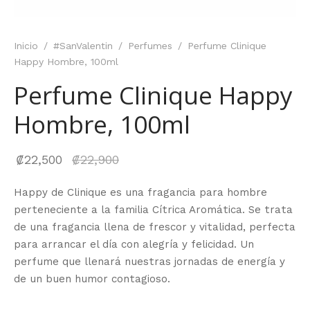
Inicio
/
#SanValentin
/
Perfumes
/
Perfume Clinique
Happy Hombre, 100ml
Perfume Clinique Happy
Hombre, 100ml
El
₡
22,500
₡
22,900
precio
Happy de Clinique es una fragancia para hombre
actual
perteneciente a la familia Cítrica Aromática. Se trata
es:
de una fragancia llena de frescor y vitalidad, perfecta
₡22,500.
para arrancar el día con alegría y felicidad. Un
perfume que llenará nuestras jornadas de energía y
de un buen humor contagioso.